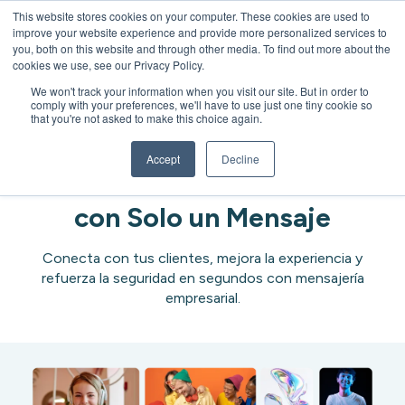
This website stores cookies on your computer. These cookies are used to
improve your website experience and provide more personalized services to
Open 
you, both on this website and through other media. To find out more about the
cookies we use, see our Privacy Policy.
We won't track your information when you visit our site. But in order to
comply with your preferences, we'll have to use just one tiny cookie so
that you're not asked to make this choice again.
Mensajería
Accept
Decline
Impacta, Fideliza & Protege
con Solo un Mensaje
Conecta con tus clientes, mejora la experiencia y
refuerza la seguridad en segundos con mensajería
empresarial.